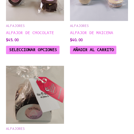
OPCIONES
SE
PUEDEN
ELEGIR
ALFAJORES
ALFAJORES
EN
ALFAJOR DE CHOCOLATE
ALFAJOR DE MAICENA
LA
$
45.00
$
40.00
PÁGINA
DE
SELECCIONAR OPCIONES
AÑADIR AL CARRITO
PRODUCTO
RANGO
ESTE
DE
PRODUCTO
PRECIOS:
DESDE
TIENE
$1,120.00
MÚLTIPLES
HASTA
$2,160.00
VARIANTES.
LAS
OPCIONES
SE
PUEDEN
ELEGIR
ALFAJORES
EN