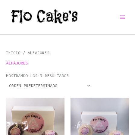
IR
MEN
AL
CONTENIDO
PRI
INICIO
/ ALFAJORES
ALFAJORES
MOSTRANDO LOS 3 RESULTADOS
ESTE
PRODUCTO
TIENE
MÚLTIPLES
VARIANTES.
LAS