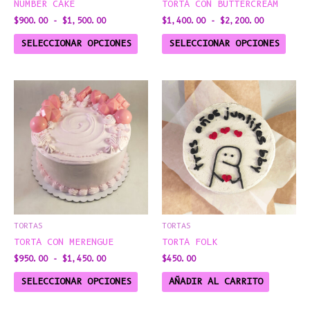
NUMBER CAKE
TORTA CON BUTTERCREAM
LA
LA
$
900.00
-
$
1,500.00
$
1,400.00
-
$
2,200.00
PÁGINA
PÁGI
DE
DE
SELECCIONAR OPCIONES
SELECCIONAR OPCIONES
PRODUCTO
PROD
RANGO
ESTE
DE
PRODUCTO
PRECIOS:
DESDE
TIENE
$950.00
MÚLTIPLES
HASTA
$1,450.00
VARIANTES.
LAS
OPCIONES
SE
PUEDEN
ELEGIR
TORTAS
TORTAS
EN
TORTA CON MERENGUE
TORTA FOLK
LA
$
950.00
-
$
1,450.00
$
450.00
PÁGINA
DE
SELECCIONAR OPCIONES
AÑADIR AL CARRITO
PRODUCTO