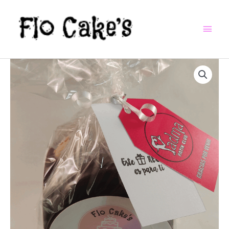
IR
MEN
AL
CONTENIDO
PRI
RANGO
IDEAL
DE
SOUVENIRS
PRECIOS:
CANTIDAD
DESDE
$1,120.00
HASTA
$2,160.00