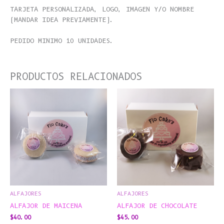
TARJETA PERSONALIZADA, LOGO, IMAGEN Y/O NOMBRE
(MANDAR IDEA PREVIAMENTE).
PEDIDO MINIMO 10 UNIDADES.
PRODUCTOS RELACIONADOS
ESTE
PROD
TIEN
MÚLT
VARI
LAS
OPCI
SE
PUED
ELEG
ALFAJORES
ALFAJORES
EN
ALFAJOR DE MAICENA
ALFAJOR DE CHOCOLATE
LA
$
40.00
$
45.00
PÁGI