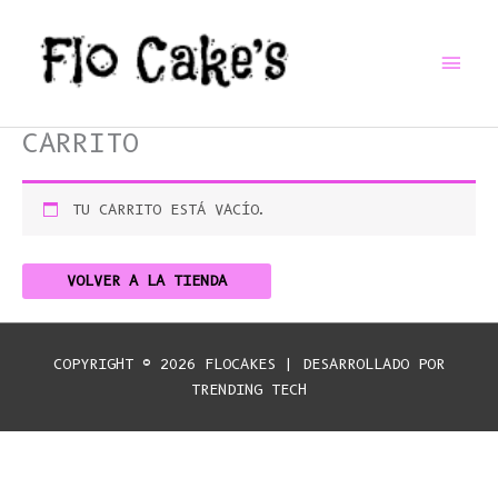
IR
MEN
AL
CONTENIDO
PRI
CARRITO
TU CARRITO ESTÁ VACÍO.
VOLVER A LA TIENDA
COPYRIGHT © 2026
FLOCAKES
| DESARROLLADO POR
TRENDING TECH