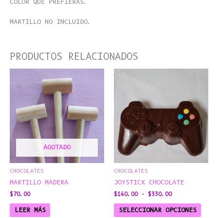
COLOR QUE PREFIERAS.
MARTILLO NO INCLUIDO.
PRODUCTOS RELACIONADOS
RANGO
ESTE
DE
PROD
PRECIOS:
DESDE
TIEN
$140.00
MÚLT
HASTA
$330.00
VARI
LAS
OPCI
SE
AGOTADO
PUED
ELEG
CHOCOLATES
CHOCOLATES
EN
MARTILLO MADERA
JOYSTICK CHOCOLATE
LA
$
70.00
$
140.00
-
$
330.00
PÁGI
DE
LEER MÁS
SELECCIONAR OPCIONES
PROD